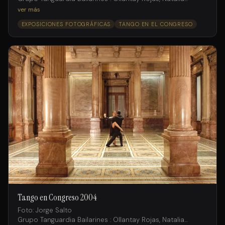
Fossati , Andrés Ruiz;
ver más
Juan Fossati, Gimena Aramburu, Laura Rodriguez, Ramiro
EXPOSICIONES FOTOGRÁFICAS
TANGO EN EL CONGRESO
Rosemvasser, Michaela Cortado.
Tango en Congreso 2004
Foto: Jorge Salto
Grupo Tanguardia Bailarines : Ollantay Rojas, Natalia