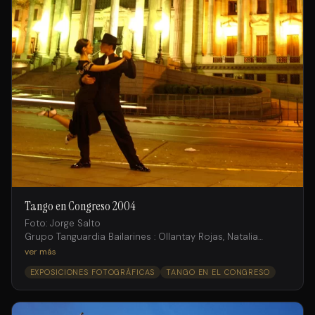
Tango en Congreso 2004
Foto: Jorge Salto
Grupo Tanguardia Bailarines : Ollantay Rojas, Natalia
Fossati , Andrés Ruiz;
ver más
Juan Fossati, Gimena Aramburu, Laura Rodriguez, Ramiro
EXPOSICIONES FOTOGRÁFICAS
TANGO EN EL CONGRESO
Rosemvasser, Michaela Cortado.