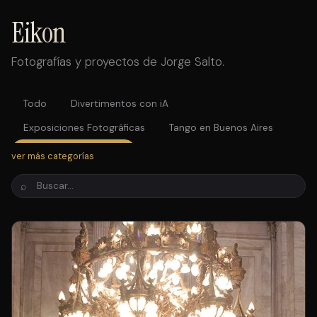
Eikon
Fotografías y proyectos de Jorge Salto.
Todo
Divertimentos con iA
Exposiciones Fotográficas
Tango en Buenos Aires
Tango en el Congreso
Brujas
Dreams
ver más categorías
Paleta de pintores
Julio Bocca
Fotos antiguas