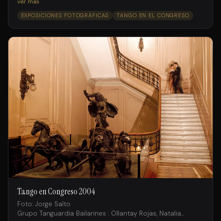
Fossati , Andrés Ruiz;
ver más
Juan Fossati, Gimena Aramburu, Laura Rodriguez, Ramiro
EXPOSICIONES FOTOGRÁFICAS
TANGO EN EL CONGRESO
Rosemvasser, Michaela Cortado.
Tango en Congreso 2004
Foto: Jorge Salto
Grupo Tanguardia Bailarines : Ollantay Rojas, Natalia