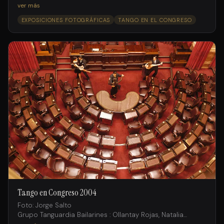
Fossati , Andrés Ruiz;
ver más
Juan Fossati, Gimena Aramburu, Laura Rodriguez, Ramiro
EXPOSICIONES FOTOGRÁFICAS
TANGO EN EL CONGRESO
Rosemvasser, Michaela Cortado.
Tango en Congreso 2004
Foto: Jorge Salto
Grupo Tanguardia Bailarines : Ollantay Rojas, Natalia