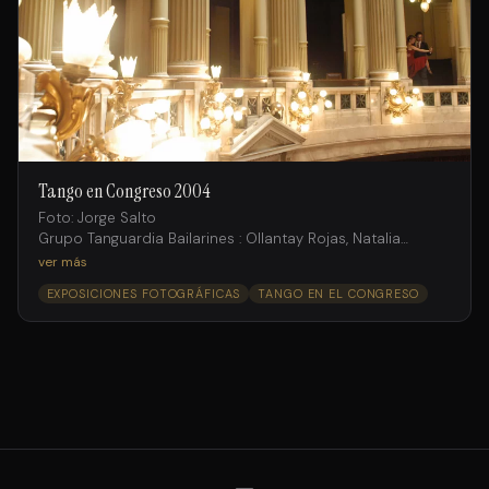
Tango en Congreso 2004
Foto: Jorge Salto
Grupo Tanguardia Bailarines : Ollantay Rojas, Natalia
Fossati , Andrés Ruiz;
ver más
Juan Fossati, Gimena Aramburu, Laura Rodriguez, Ramiro
EXPOSICIONES FOTOGRÁFICAS
TANGO EN EL CONGRESO
Rosemvasser, Michaela Cortado.