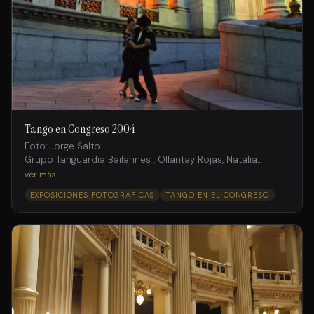
Tango en Congreso 2004
Foto: Jorge Salto
Grupo Tanguardia Bailarines : Ollantay Rojas, Natalia
Fossati , Andrés Ruiz;
ver más
Juan Fossati, Gimena Aramburu, Laura Rodriguez, Ramiro
EXPOSICIONES FOTOGRÁFICAS
TANGO EN EL CONGRESO
Rosemvasser, Michaela Cortado.