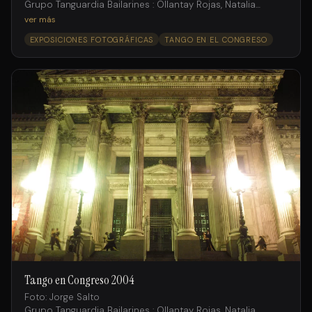
Grupo Tanguardia Bailarines : Ollantay Rojas, Natalia
Fossati , Andrés Ruiz;
ver más
Juan Fossati, Gimena Aramburu, Laura Rodriguez, Ramiro
EXPOSICIONES FOTOGRÁFICAS
TANGO EN EL CONGRESO
Rosemvasser, Michaela Cortado.
Tango en Congreso 2004
Foto: Jorge Salto
Grupo Tanguardia Bailarines : Ollantay Rojas, Natalia