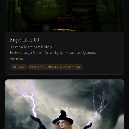
Brujas año 2010
Justina Martinez Rolon
Fotos Jorge Salto, Arte digital Facundo Iglesias
Agencia Internacional Models
ver más
BRUJAS
EXPOSICIONES FOTOGRÁFICAS
Producción
Mariana Solís
Asistentes de producción
Gustavo D’andraia
Jorge Salto (h)
Make-Up y Pelo
Bea Belaustegui
para Purpura Hair Space