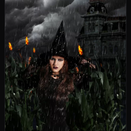
Gustavo D’andraia
Jorge Salto (h)
Make-Up y Pelo
Bea Belaustegui
para Purpura Hair Space