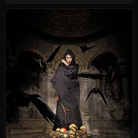
Producción
Mariana Solís
Asistentes de producción
Gustavo D’andraia
Jorge Salto (h)
Make-Up y Pelo
Bea Belaustegui
para Purpura Hair Space