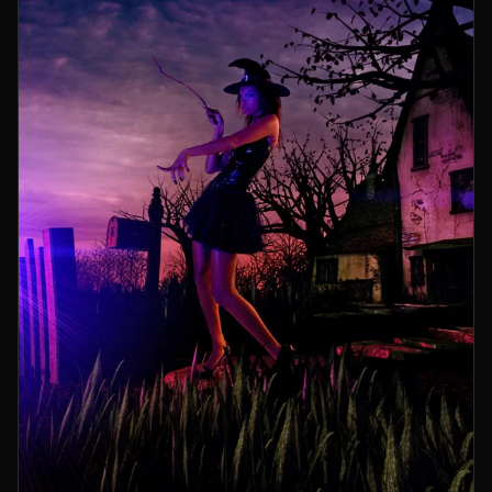
Jorge Salto (h)
Make-Up y Pelo
Bea Belaustegui
para Purpura Hair Space