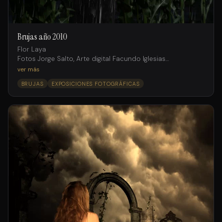
Brujas año 2010
Flor Laya
Fotos Jorge Salto, Arte digital Facundo Iglesias
Agencia Internacional Models
ver más
BRUJAS
EXPOSICIONES FOTOGRÁFICAS
Producción
Mariana Solís
Asistentes de producción
Gustavo D’andraia
Jorge Salto (h)
Make-Up y Pelo
Bea Belaustegui
para Purpura Hair Space