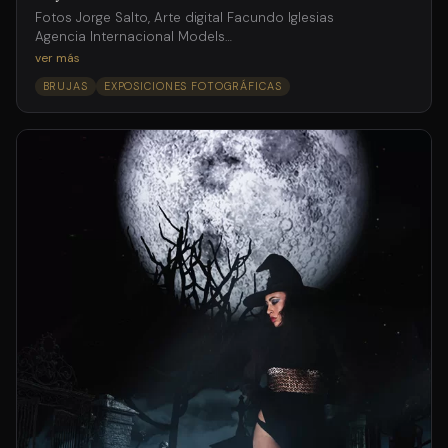
Fotos Jorge Salto, Arte digital Facundo Iglesias
Agencia Internacional Models
ver más
BRUJAS
EXPOSICIONES FOTOGRÁFICAS
Producción
Mariana Solís
Asistentes de producción
Gustavo D’andraia
Jorge Salto (h)
Make-Up y Pelo
Bea Belaustegui
para Purpura Hair Space