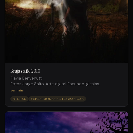
Brujas año 2010
Flavia Benvenutti
Fotos Jorge Salto, Arte digital Facundo Iglesias
Agencia Internacional Models
ver más
BRUJAS
EXPOSICIONES FOTOGRÁFICAS
Producción
Mariana Solís
Asistentes de producción
Gustavo D’andraia