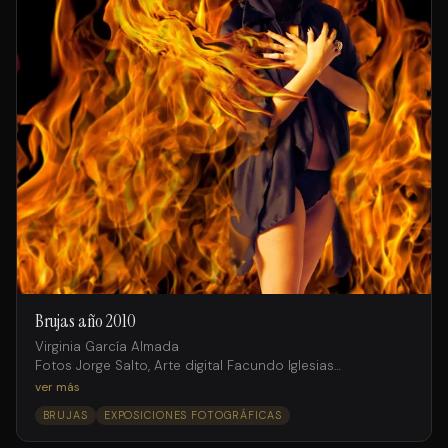
Brujas año 2010
Virginia García Almada
Fotos Jorge Salto, Arte digital Facundo Iglesias
Agencia Internacional Models
ver más
BRUJAS
EXPOSICIONES FOTOGRÁFICAS
Producción