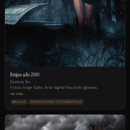
Brujas año 2010
Romina Siri
Fotos Jorge Salto, Arte digital Facundo Iglesias
Agencia Internacional Models
ver más
BRUJAS
EXPOSICIONES FOTOGRÁFICAS
Producción
Mariana Solís
Asistentes de producción