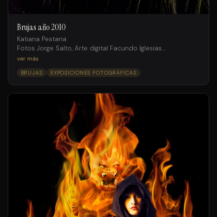
Brujas año 2010
Katiana Pestana
Fotos Jorge Salto, Arte digital Facundo Iglesias
Agencia Internacional Models
ver más
BRUJAS
EXPOSICIONES FOTOGRÁFICAS
Producción
Mariana Solís
Asistentes de producción
Gustavo D’andraia
Jorge Salto (h)
Make-Up y Pelo
Bea Belaustegui
para Purpura Hair Space