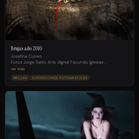
Brujas año 2010
Josefina Cuneo
Fotos Jorge Salto, Arte digital Facundo Iglesias
Agencia Internacional Models
ver más
BRUJAS
EXPOSICIONES FOTOGRÁFICAS
Producción
Mariana Solís
Asistentes de producción
Gustavo D’andraia
Jorge Salto (h)
Make-Up y Pelo
Bea Belaustegui
para Purpura Hair Space