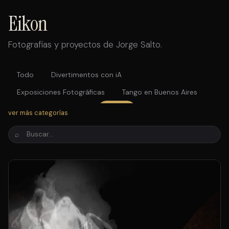
Eikon
Fotografías y proyectos de Jorge Salto.
Todo
Divertimentos con iA
Exposiciones Fotográficas
Tango en Buenos Aires
Tango en el Congreso
Brujas
Dreams
ver más categorías
Paleta de pintores
Julio Bocca
Fotos antiguas