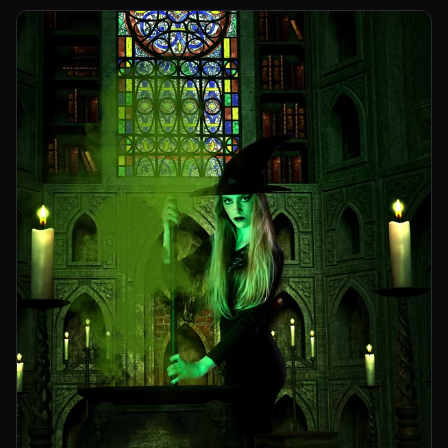
Mariana Solís
Asistentes de producción
Gustavo D’andraia
Jorge Salto (h)
Make-Up y Pelo
Bea Belaustegui
para Purpura Hair Space