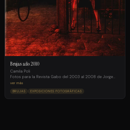
Brujas año 2010
Camila Poli
Fotos para la Revista Gabo del 2003 al 2008 de Jorge
Salto intervenidas digitalmente por Facundo Iglesias
ver más
BRUJAS
EXPOSICIONES FOTOGRÁFICAS
Producción
Mariana Solís
Asistentes de producción
Gustavo D’andraia
Jorge Salto (h)