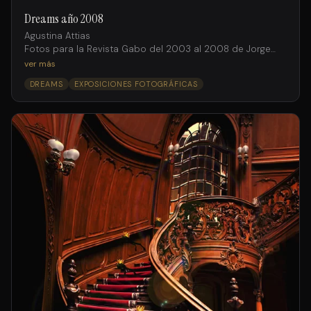
Dreams año 2008
Agustina Attias
Fotos para la Revista Gabo del 2003 al 2008 de Jorge
Salto intervenidas digitalmente por Facundo Iglesias
ver más
DREAMS
EXPOSICIONES FOTOGRÁFICAS