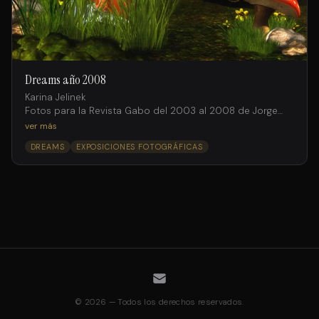
Dreams año 2008
Karina Jelinek
Fotos para la Revista Gabo del 2003 al 2008 de Jorge
Salto intervenidas digitalmente por Facundo Iglesias
ver más
DREAMS
EXPOSICIONES FOTOGRÁFICAS
© 2026 — Todos los derechos reservados.