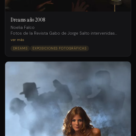
Dreams año 2008
Noelia Falco
Fotos de la Revista Gabo de Jorge Salto intervenidas
digitalmente por Facundo Iglesias
ver más
DREAMS
EXPOSICIONES FOTOGRÁFICAS