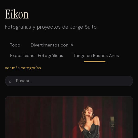
Eikon
Fotografías y proyectos de Jorge Salto.
Todo
Divertimentos con iA
Exposiciones Fotográficas
Tango en Buenos Aires
Tango en el Congreso
Brujas
Dreams
ver más categorías
Paleta de pintores
Julio Bocca
Fotos antiguas