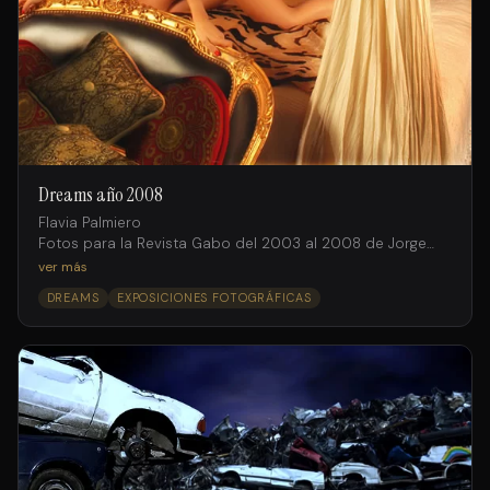
Dreams año 2008
Flavia Palmiero
Fotos para la Revista Gabo del 2003 al 2008 de Jorge
Salto intervenidas digitalmente por Facundo Iglesias
ver más
DREAMS
EXPOSICIONES FOTOGRÁFICAS