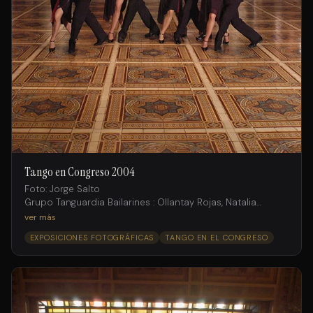
Tango en Congreso 2004
Foto: Jorge Salto
Grupo Tanguardia Bailarines : Ollantay Rojas, Natalia
Fossati , Andrés Ruiz;
ver más
Juan Fossati, Gimena Aramburu, Laura Rodriguez, Ramiro
EXPOSICIONES FOTOGRÁFICAS
TANGO EN EL CONGRESO
Rosemvasser, Michaela Cortado.