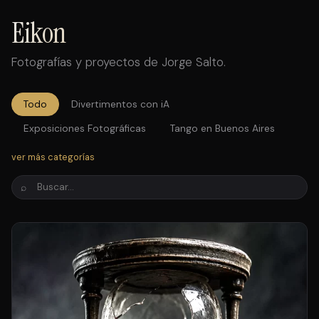
Eikon
Fotografías y proyectos de Jorge Salto.
Todo
Divertimentos con iA
Exposiciones Fotográficas
Tango en Buenos Aires
Tango en el Congreso
Brujas
Dreams
ver más categorías
Paleta de pintores
Julio Bocca
Fotos antiguas